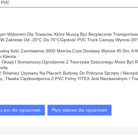
PVC
lnym Wyborem Dla Towarów, Które Muszą Być Bezpiecznie Transport
W Zakresie Od -20°C Do 70°CGęstość PVC Truck Canopy Wynosi 20*20
alną Ilość Zamówienia 3000 Metrów.Czas Dostawy Wynosi 45 Dni, A 
 Klienta.
h Okazji I Scenariuszy.Ogrodzenie Z Tworzywa Sztucznego Może Być
odą.
Również Używany Na Placach Budowy Do Pokrycia Sprzętu I Narzędzi, 
c, Tławka Ciężkoodporna Z PVC Firmy YITEX Jest Niezawodnym I Tr
i z pvc dla ciężarówek
Płyty stalowe dla ciężarówek