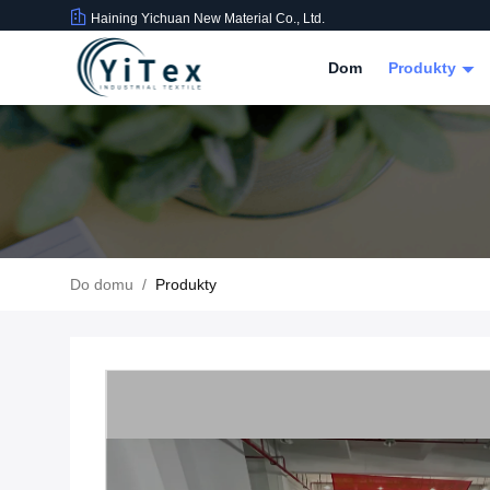
Haining Yichuan New Material Co., Ltd.
Dom
Produkty
Do domu
/
Produkty