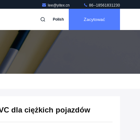
lee@yitex.cn
86--18561831230
Zacytować
Polish
VC dla ciężkich pojazdów