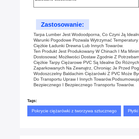
Zastosowanie:
Tarpa Lumber Jest Wodoodporna, Co Czyni Ją Idea
Warunki Pogodowe Pozwala Wytrzymać Temperatury 
Ciężkie Ładunki Drewna Lub Innych Towarów.
Ten Produkt Jest Produkowany W Chinach I Ma Minim
Dostosować Możliwości Dostaw Zgodnie Z Potrzebami
Ciężkie Tarpy Ciężarowe PVC Są Idealne Do Różnyc
Zaparkowanych Na Zewnątrz, Chroniąc Je Przed Pog
Wodoszczelny Baldachim Ciężarówki Z PVC Może Być 
Do Transportu Upraw I Innych Towarów.Podsumowują
Bezpiecznego I Bezpiecznego Transportu Towarów.
Tags:
Pokrycie ciężarówki z tworzywa sztucznego
Płytk