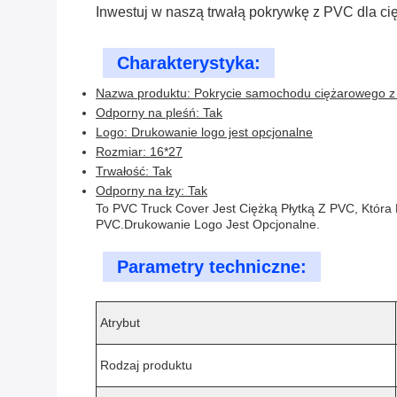
Inwestuj w naszą trwałą pokrywkę z PVC dla ci
Charakterystyka:
Nazwa produktu: Pokrycie samochodu ciężarowego z
Odporny na pleśń: Tak
Logo: Drukowanie logo jest opcjonalne
Rozmiar: 16*27
Trwałość: Tak
Odporny na łzy: Tak
To PVC Truck Cover Jest Ciężką Płytką Z PVC, Któ
PVC.Drukowanie Logo Jest Opcjonalne.
Parametry techniczne:
Atrybut
Rodzaj produktu