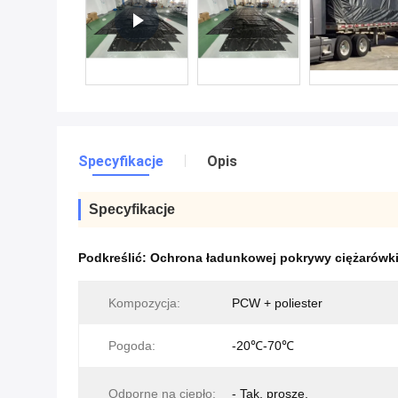
Specyfikacje
Opis
Specyfikacje
Podkreślić:
Ochrona ładunkowej pokrywy ciężarówk
Kompozycja:
PCW + poliester
Pogoda:
-20℃-70℃
Odporne na ciepło:
- Tak, proszę.