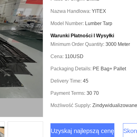
Nazwa Handlowa:
YITEX
Model Number:
Lumber Tarp
Warunki Płatności I Wysyłki
Minimum Order Quantity:
3000 Meter
Cena:
110USD
Packaging Details:
PE Bag+ Pallet
Delivery Time:
45
Payment Terms:
30 70
Możliwość Supply:
Zindywidualizowan
Uzyskaj najlepszą cenę
Skont