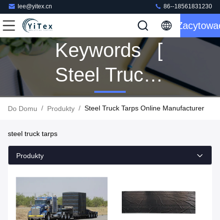
lee@yitex.cn
86--18561831230
Zacytowa
Keywords [
Steel Truck
Tarps ]
/
/
Steel Truck Tarps Online Manufacturer
Do Domu
Produkty
Match 90
steel truck tarps
Produkty
Produkty