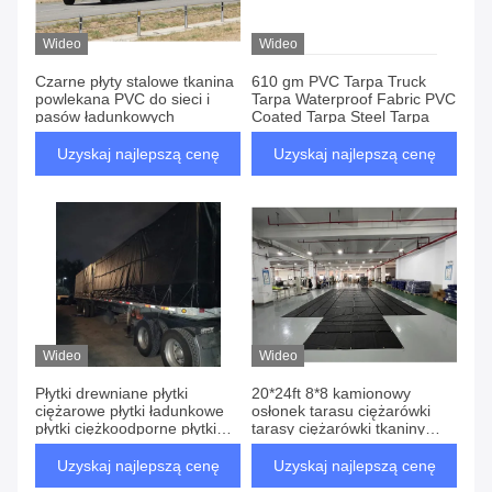
Wideo
Wideo
Czarne płyty stalowe tkanina
610 gm PVC Tarpa Truck
powlekana PVC do sieci i
Tarpa Waterproof Fabric PVC
pasów ładunkowych
Coated Tarpa Steel Tarpa
Uzyskaj najlepszą cenę
Uzyskaj najlepszą cenę
Wideo
Wideo
Płytki drewniane płytki
20*24ft 8*8 kamionowy
ciężarowe płytki ładunkowe
osłonek tarasu ciężarówki
płytki ciężkoodporne płytki
tarasy ciężarówki tkaniny
płaskoodporne 16x27+4x8
kamionowe osłony ławki
Uzyskaj najlepszą cenę
Uzyskaj najlepszą cenę