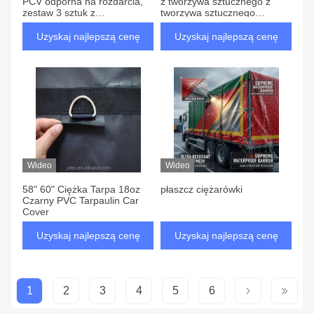
PCV odporna na rozdarcia,
z tworzywa sztucznego z
zestaw 3 sztuk z
tworzywa sztucznego
opuszczeniem 6 stóp do
winylowego
zabezpieczenia i ochrony
Uzyskaj najlepszą cenę
Uzyskaj najlepszą cenę
ładunku na przyczepie
płaskiej
Wideo
Wideo
58" 60" Ciężka Tarpa 18oz
płaszcz ciężarówki
Czarny PVC Tarpaulin Car
Cover
Uzyskaj najlepszą cenę
Uzyskaj najlepszą cenę
1
2
3
4
5
6