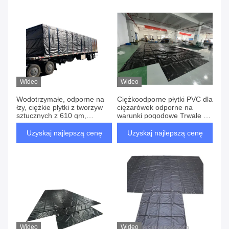
Wideo
Wideo
Wodotrzymałe, odporne na
Ciężkoodporne płytki PVC dla
łzy, ciężkie płytki z tworzyw
ciężarówek odporne na
sztucznych z 610 gm,
warunki pogodowe Trwałe w
przeznaczone do użytku w
ekstremalnych
łóżkach płaskich
temperaturach
Uzyskaj najlepszą cenę
Uzyskaj najlepszą cenę
Wideo
Wideo