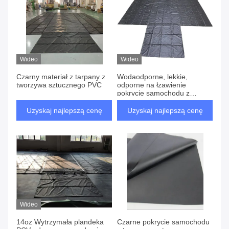
Wideo
Wideo
Czarny materiał z tarpany z
Wodaodporne, lekkie,
tworzywa sztucznego PVC
odporne na łzawienie
pokrycie samochodu z
tworzywa sztucznego z PVC i
prześcieradła drewniane dla
Uzyskaj najlepszą cenę
Uzyskaj najlepszą cenę
samochodów ciężarowych z
płaskim podłogiem
Wideo
14oz Wytrzymała plandeka
Czarne pokrycie samochodu