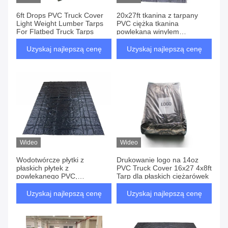
6ft Drops PVC Truck Cover
20x27ft tkanina z tarpany
Light Weight Lumber Tarps
PVC ciężka tkanina
For Flatbed Truck Tarps
powlekana winylem
płaskowierzchnia stalowa
tarpany drewniane
Uzyskaj najlepszą cenę
Uzyskaj najlepszą cenę
Wideo
Wideo
Wodotwórcze płytki z
Drukowanie logo na 14oz
płaskich płytek z
PVC Truck Cover 16x27 4x8ft
powlekanego PVC,
Tarp dla płaskich ciężarówek
drukowalne, czarne, lekkie,
stalowe
Uzyskaj najlepszą cenę
Uzyskaj najlepszą cenę