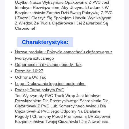
Użytku, Nasze Wytrzymałe Opakowanie Z PVC Jest
Idealnym Rozwiązaniem, Aby Utrzymać Ładunek W
Bezpieczeństwie.Zamów Dziś Swoją Pokrywkę Z PVC
I Zacznij Cieszyć Się Spokojem Umysłu Wynikającym
Z Wiedzy, Że Twoja Ciężarówka I Jej Zawartość Są
Chronione!
Charakterystyka:
Nazwa produktu: Pokrycie samochodu ciężarowego z
tworzywa sztucznego
Odporność na działanie pogody: Tak
Rozmiar: 16*27
Ochrona UV: Tak
Logo: Drukowanie logo jest opcjonalne
Rodzaj: Tarpa pokryta PVC
Ten Wytrzymały PVC Truck Wrap Jest Idealnym
Rozwiązaniem Dla Przemysłowego Schronienia Dla
Ciężarówek Z PVC Lub Komercyjnego Awingu Dla
Ciężarówek Z PVC.Jego Odporny Na Działanie
Pogody I Chroniony Przed Promieniami UV Zapewni
Bezpieczeństwo Twojej Ciężarówki I Jej Zawartości.