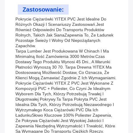
Zastosowanie:
Pokrycie Ciężarówki YITEX PVC Jest Idealne Do
Różnych Okazji I Scenariuszy Zastosowań.Jest
Również Odpowiedni Do Transportu Produktów
Rolnych, Takich Jak SianaZapewnia To, Że Ładunek
Pozostaje Świeży I Wolny Od Niepożądanych
Zapachów.
Tarpa Lumber Jest Produkowana W Chinach I Ma
Minimalną Ilość Zamówienia 3000 Metrów.Czas
Dostawy Tego Produktu Wynosi 45 Dni., A Warunki
Płatności Wynoszą 30 70. Tarpa Drewna YITEX Ma
Dostosowaną Możliwość Dostaw, Co Oznacza, Że
Klienci Mogą Zamawiać Zgodnie Z Ich Wymaganiami.
Pokrycie Ciężarówki YITEX Z PVC Jest Wykonane Z
Kompozycji PVC + Poliester, Co Czyni Je Idealnym
Wyborem Dla Tych, Którzy Potrzebują Trwałej I
Długotrwałej Pokrywy.Ta Tarpa Pokryta PVC Jest
Idealna Dla Tych, Którzy Potrzebują Niezawodnego I
Wytrzymałego Koca Ciężarówki PVC Dla Ich
ŁadunkuSłowo Kluczowe 100% Poliester Zapewnia,
Że Pokrywa Ciężarówki Jest Wysokiej Jakości I
Zapewnia Niezbędną Wytrzymałość I Trwałość, Które
Są Wymagane Do Transportu Ciężkich Rzeczy.