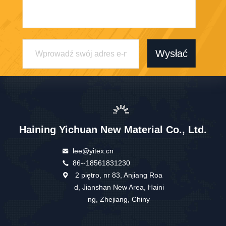
Wysłać
Haining Yichuan New Material Co., Ltd.
lee@yitex.cn
86--18561831230
2 piętro, nr 83, Anjiang Roa
d, Jianshan New Area, Haini
ng, Zhejiang, Chiny