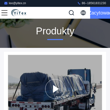
lee@yitex.cn
86--18561831230
Zacytowa
Produkty