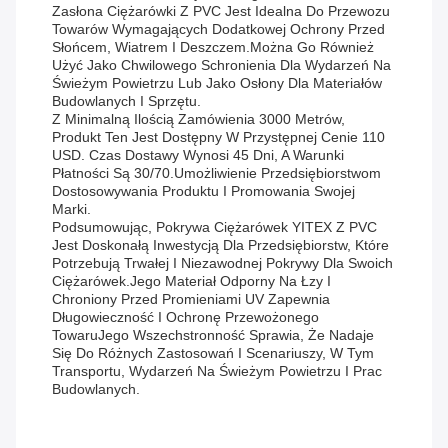
Zasłona Ciężarówki Z PVC Jest Idealna Do Przewozu
Towarów Wymagających Dodatkowej Ochrony Przed
Słońcem, Wiatrem I Deszczem.Można Go Również
Użyć Jako Chwilowego Schronienia Dla Wydarzeń Na
Świeżym Powietrzu Lub Jako Osłony Dla Materiałów
Budowlanych I Sprzętu.
Z Minimalną Ilością Zamówienia 3000 Metrów,
Produkt Ten Jest Dostępny W Przystępnej Cenie 110
USD. Czas Dostawy Wynosi 45 Dni, A Warunki
Płatności Są 30/70.umożliwienie Przedsiębiorstwom
Dostosowywania Produktu I Promowania Swojej
Marki.
Podsumowując, Pokrywa Ciężarówek YITEX Z PVC
Jest Doskonałą Inwestycją Dla Przedsiębiorstw, Które
Potrzebują Trwałej I Niezawodnej Pokrywy Dla Swoich
Ciężarówek.Jego Materiał Odporny Na Łzy I
Chroniony Przed Promieniami UV Zapewnia
Długowieczność I Ochronę Przewożonego
TowaruJego Wszechstronność Sprawia, Że Nadaje
Się Do Różnych Zastosowań I Scenariuszy, W Tym
Transportu, Wydarzeń Na Świeżym Powietrzu I Prac
Budowlanych.