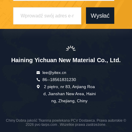
Wysłać
Haining Yichuan New Material Co., Ltd.
lee@yitex.cn
86--18561831230
2 piętro, nr 83, Anjiang Roa
d, Jianshan New Area, Haini
ng, Zhejiang, Chiny
Chiny Dobra jakość Tkanina powlekana PCV Dostawca. Prawa autorskie ©
2026 pvc-tarps.com . Wszelkie prawa zastrzeżone.