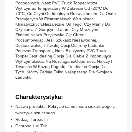
Pogodowych, Nasz PVC Truck Topper Może
Wytrzymać Temperatury W Zakresie Od -20°C Do
70°C, Co Czyni Go Idealnym Rozwiązaniem Dla Osób
Pracujących W Ekstremalnych Warunkach
Klimatycznych.Niezależnie Od Tego, Czy Mamy Do
Czynienia Z Gorącymi Latami Czy Mroźnymi
Zimami.Nasza Przykrywka Cię Chroni.
Podsumowując, Jeśli Szukasz Niezawodnej,
Dostosowalnej I Trwałej Opcji Ochrony Ładunku
Podczas Transportu, Nasz Elastyczny PVC Truck
Topper Jest Idealną Opcją Dla Ciebie.Z Imponującą
Wytrzymałością Na RozciąganieOdporność Na Łzy I
Trwałość W Każdą Pogodę, To Idealna Opcja Dla
Tych, Którzy Żądają Tylko Najlepszego Dla Swojego
Ładunku.
Charakterystyka:
Nazwa produktu: Pokrycie samochodu ciężarowego z
tworzywa sztucznego
Rodzaj: Tarpaulin
Ochrona UV: Tak