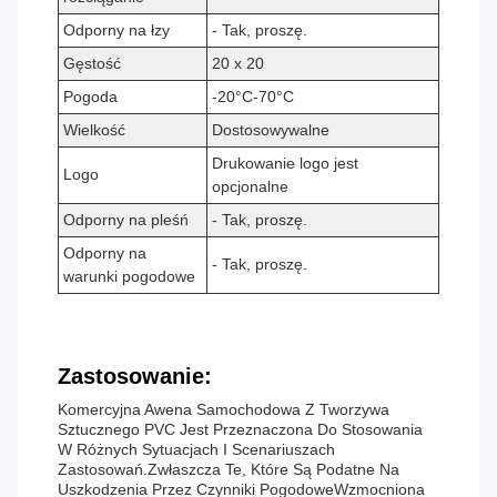
Odporny na łzy
- Tak, proszę.
Gęstość
20 x 20
Pogoda
-20°C-70°C
Wielkość
Dostosowywalne
Drukowanie logo jest
Logo
opcjonalne
Odporny na pleśń
- Tak, proszę.
Odporny na
- Tak, proszę.
warunki pogodowe
Zastosowanie:
Komercyjna Awena Samochodowa Z Tworzywa
Sztucznego PVC Jest Przeznaczona Do Stosowania
W Różnych Sytuacjach I Scenariuszach
Zastosowań.zwłaszcza Te, Które Są Podatne Na
Uszkodzenia Przez Czynniki PogodoweWzmocniona