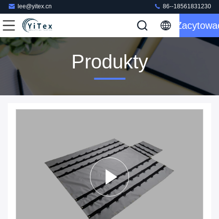
lee@yitex.cn
86--18561831230
Zacytowa
Produkty