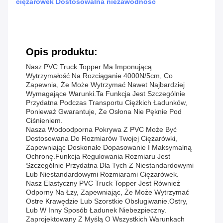
ciężarówek Dostosowalna niezawodność
Opis produktu:
Nasz PVC Truck Topper Ma Imponującą
Wytrzymałość Na Rozciąganie 4000N/5cm, Co
Zapewnia, Że Może Wytrzymać Nawet Najbardziej
Wymagające Warunki.Ta Funkcja Jest Szczególnie
Przydatna Podczas Transportu Ciężkich Ładunków,
Ponieważ Gwarantuje, Że Osłona Nie Pęknie Pod
Ciśnieniem.
Nasza Wodoodporna Pokrywa Z PVC Może Być
Dostosowana Do Rozmiarów Twojej Ciężarówki,
Zapewniając Doskonałe Dopasowanie I Maksymalną
Ochronę.Funkcja Regulowania Rozmiaru Jest
Szczególnie Przydatna Dla Tych Z Niestandardowymi
Lub Niestandardowymi Rozmiarami Ciężarówek.
Nasz Elastyczny PVC Truck Topper Jest Również
Odporny Na Łzy, Zapewniając, Że Może Wytrzymać
Ostre Krawędzie Lub Szorstkie Obsługiwanie.ostry,
Lub W Inny Sposób Ładunek Niebezpieczny.
Zaprojektowany Z Myślą O Wszystkich Warunkach