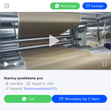
Rozmowa
Kontakt
tkaniny powlekane pvc
Inne filmy
August 21, 2024
Keyword:
Tkanina powlekana PCV
Czat
Skontaktuj Się Z Nami