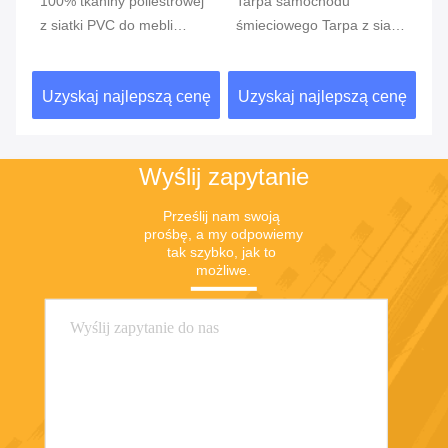
wej
Tarpa samochodu
Plandeka do ciężarówki z
śmieciowego Tarpa z siatki
przyczepą
PVC
cenę
Uzyskaj najlepszą cenę
Uzyskaj najlepszą cenę
Wyślij zapytanie
Prześlij nam swoją 
prośbę, a my odpowiemy 
tak szybko, jak to 
możliwe.