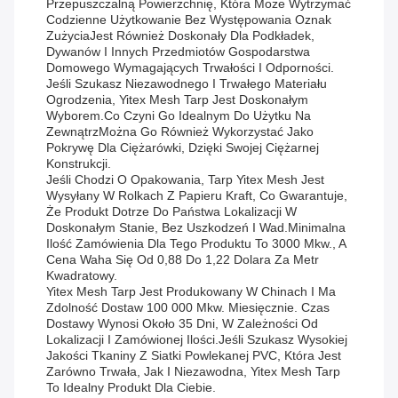
Przepuszczalną Powierzchnię, Która Może Wytrzymać
Codzienne Użytkowanie Bez Występowania Oznak
ZużyciaJest Również Doskonały Dla Podkładek,
Dywanów I Innych Przedmiotów Gospodarstwa
Domowego Wymagających Trwałości I Odporności.
Jeśli Szukasz Niezawodnego I Trwałego Materiału
Ogrodzenia, Yitex Mesh Tarp Jest Doskonałym
Wyborem.co Czyni Go Idealnym Do Użytku Na
ZewnątrzMożna Go Również Wykorzystać Jako
Pokrywę Dla Ciężarówki, Dzięki Swojej Ciężarnej
Konstrukcji.
Jeśli Chodzi O Opakowania, Tarp Yitex Mesh Jest
Wysyłany W Rolkach Z Papieru Kraft, Co Gwarantuje,
Że Produkt Dotrze Do Państwa Lokalizacji W
Doskonałym Stanie, Bez Uszkodzeń I Wad.Minimalna
Ilość Zamówienia Dla Tego Produktu To 3000 Mkw., A
Cena Waha Się Od 0,88 Do 1,22 Dolara Za Metr
Kwadratowy.
Yitex Mesh Tarp Jest Produkowany W Chinach I Ma
Zdolność Dostaw 100 000 Mkw. Miesięcznie. Czas
Dostawy Wynosi Około 35 Dni, W Zależności Od
Lokalizacji I Zamówionej Ilości.Jeśli Szukasz Wysokiej
Jakości Tkaniny Z Siatki Powlekanej PVC, Która Jest
Zarówno Trwała, Jak I Niezawodna, Yitex Mesh Tarp
To Idealny Produkt Dla Ciebie.