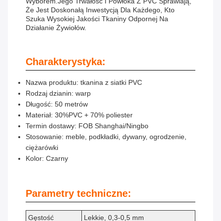
Wyborem.Jego Trwałość I Powłoka Z PVC Sprawiają,
Że Jest Doskonałą Inwestycją Dla Każdego, Kto
Szuka Wysokiej Jakości Tkaniny Odpornej Na
Działanie Żywiołów.
Charakterystyka:
Nazwa produktu: tkanina z siatki PVC
Rodzaj dzianin: warp
Długość: 50 metrów
Materiał: 30%PVC + 70% poliester
Termin dostawy: FOB Shanghai/Ningbo
Stosowanie: meble, podkładki, dywany, ogrodzenie,
ciężarówki
Kolor: Czarny
Parametry techniczne:
Gęstość
Lekkie, 0,3-0,5 mm