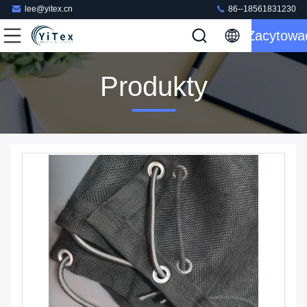
lee@yitex.cn
86--18561831230
Zacytowa
Produkty