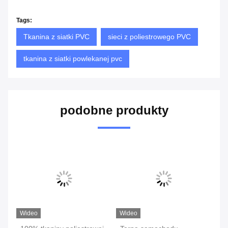
Tags:
Tkanina z siatki PVC
sieci z poliestrowego PVC
tkanina z siatki powlekanej pvc
podobne produkty
Wideo
Wideo
W