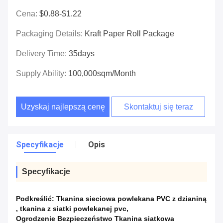
Cena:
$0.88-$1.22
Packaging Details:
Kraft Paper Roll Package
Delivery Time:
35days
Supply Ability:
100,000sqm/month
Uzyskaj najlepszą cenę
Skontaktuj się teraz
Specyfikacje
Opis
Specyfikacje
Podkreślić:
Tkanina sieciowa powlekana PVC z dzianiną
,
tkanina z siatki powlekanej pvc
,
Ogrodzenie Bezpieczeństwo Tkanina siatkowa