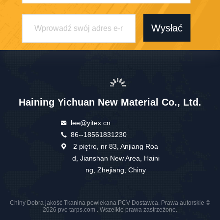
Wysłać
Haining Yichuan New Material Co., Ltd.
lee@yitex.cn
86--18561831230
2 piętro, nr 83, Anjiang Roa
d, Jianshan New Area, Haini
ng, Zhejiang, Chiny
Chiny Dobra jakość Tkanina powlekana PCV Dostawca. Prawa autorskie ©
2026 pvc-tarps.com . Wszelkie prawa zastrzeżone.