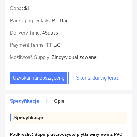
Cena:
$1
Packaging Details:
PE Bag
Delivery Time:
45days
Payment Terms:
TT L/C
Możliwość Supply:
Zindywidualizowane
Uzyskaj najlepszą cenę
Skontaktuj się teraz
Specyfikacje
Opis
Specyfikacje
Podkreślić:
Superprzezroczyste płytki winylowe z PVC
,