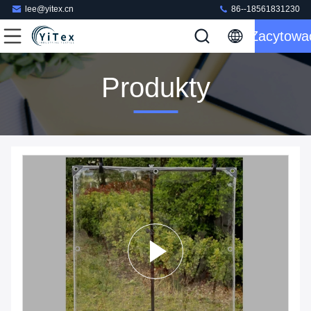
lee@yitex.cn
86--18561831230
Zacytowa
Produkty