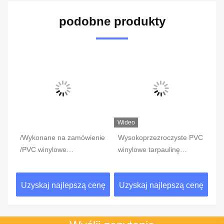
podobne produkty
Wideo
Wideo
Wi
nie
Wysokoprzezroczyste PVC
Przejrzysty płótno z winylu
Wy
winylowe tarpaulinę
przezroczysty materiał
P
przezroczyste zewnętrzne
PVC Ślubna awena
pr
tkaniny ślubne
zewnętrzna
za
enę
Uzyskaj najlepszą cenę
Uzyskaj najlepszą cenę
U
ro