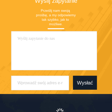
Wyślij zapytanie
Prześlij nam swoją 
prośbę, a my odpowiemy 
tak szybko, jak to 
możliwe.
Wysłać