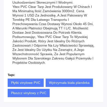
Uszkodzeniami Słonecznymi I Wodnymi.
Yitex PVC Clear Tarp Jest Produkowany W Chinach I
Ma Minimalną Ilość Zamówienia 3000m2. Cena
Wynosi 1 USD Za Jednostkę, A Jest Pakowany W
Torebkę PE Dla Łatwego Transportu I
Przechowywania.Czas Dostawy Wynosi Około 45 Dni,
A Warunki Płatności Obejmują TT I L/C. Możliwość
Dostaw Jest Dostosowana Do Potrzeb Klienta.
Podsumowując, Yitex PVC Clear Tarp To Wysokiej
Jakości Produkt, Który Jest Idealny Do Różnych
Zastosowań.i Odporne Na Łzy Właściwości Sprawiają,
Że Jest Idealny Do Użytku Na Zewnątrz, A Jego
Wszechstronność Sprawia, Że Jest Popularnym
Wyborem Dla Szerokiego Zakresu Gałęzi Przemysłu I
Projektów Osobistych.
Tags:
Płytki vinylowe PVC
Wytrzymała biała plandeka
Płaszcz vinylowy z PVC