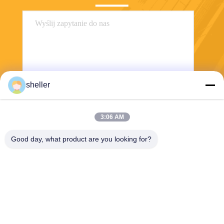
sheller
Wysłać
3:06 AM
Good day, what product are you looking for?
Haining Yichuan New Material Co., Ltd.
lee@yitex.cn
86--18561831230