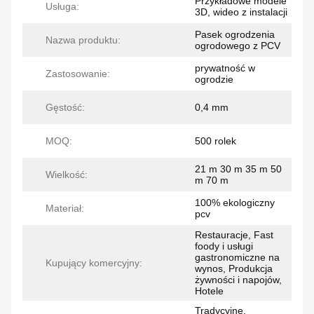
Przykładowe modele
Usługa:
3D, wideo z instalacji
Pasek ogrodzenia
Nazwa produktu:
ogrodowego z PCV
prywatność w
Zastosowanie:
ogrodzie
Gęstość:
0,4 mm
MOQ:
500 rolek
21 m 30 m 35 m 50
Wielkość:
m 70 m
100% ekologiczny
Materiał:
pcv
Restauracje, Fast
foody i usługi
gastronomiczne na
Kupujący komercyjny:
wynos, Produkcja
żywności i napojów,
Hotele
Tradycyjne,