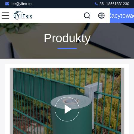
lee@yitex.cn
86--18561831230
Zacytowa
Produkty