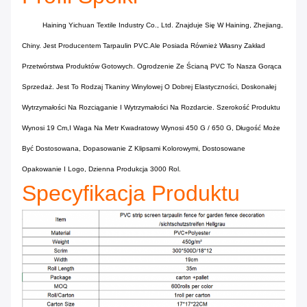
Haining Yichuan Textile Industry Co., Ltd. Znajduje Się W Haining, Zhejiang,
Chiny. Jest Producentem Tarpaulin PVC.ale Posiada Również Własny Zakład
Przetwórstwa Produktów Gotowych. Ogrodzenie Ze Ścianą PVC To Nasza Gorąca
Sprzedaż. Jest To Rodzaj Tkaniny Winylowej O Dobrej Elastyczności, Doskonałej
Wytrzymałości Na Rozciąganie I Wytrzymałości Na Rozdarcie. Szerokość Produktu
Wynosi 19 Cm,i Waga Na Metr Kwadratowy Wynosi 450 G / 650 G, Długość Może
Być Dostosowana, Dopasowanie Z Klipsami Kolorowymi, Dostosowane
Opakowanie I Logo, Dzienna Produkcja 3000 Rol.
Specyfikacja Produktu