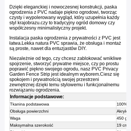
Dzięki eleganckiej i nowoczesnej konstrukcji, paska
ogrodzenia z PVC nadaje piękno ogrodowi, tworząc
czysty i wypolerowany wygląd, który uzupełnia każdy
styl krajobrazu.czy to tradycyjny ogród domowy czy
współczesny minimalistyczny projekt.
Instalacja paska ogrodzenia z prywatności z PVC jest
łatwa.Lekka natura PVC sprawia, że obsługa i montaż
są proste, nawet dla entuzjastów DIY.
Niezależnie od tego, czy chcesz zablokować wnikliwe
spojrzenie, stworzyć prywatne miejsce, czy po prostu
poprawić piękno swojego ogrodu, nasz PVC Privacy
Garden Fence Strip jest idealnym wyborem.Ciesz się
spokojem i prywatnością swojej przestrzeni
zewnętrznej dzięki temu stylowemu i funkcjonalnemu
rozwiązaniu ogrodzenia.
Informacje podstawowe:
Tkanina podstawowa
100% po
Obsługa powierzchni
Akrylo
Waga
450 gm
Maksymalna szerokość
19 cm