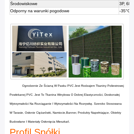
Środowiskowe
3P, 6P,
Odporny na warunki pogodowe
-35°C 
Ogrodzenie Ze Ścianą W Pasku PVC Jest Rodzajem Tkaniny Poliestrowej
Powlekanej PVC. Jest To Tkanina Winylowa O Dobrej Elastyczności, Doskonałej
Wytrzymałości Na Rozciąganie I Wytrzymałości Na Rozrywkę. Szeroko Stosowana
W Tarasie, Osłonie Ciężarówki, Namiocie,Banner, Produkty Napełniające, Obiekty
Budowlane I Materiały Osłonięcia Mieszkań.
Profil Spółki