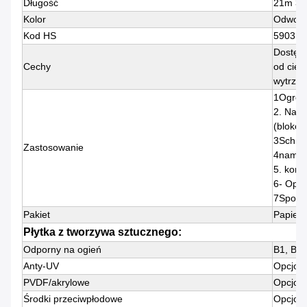
Długość
21m 3
Kolor
Odwoła
Kod HS
590310
Dostępn
Cechy
od ciężk
wytrzym
1Ogród
2. Nami
(blokow
3Schron
Zastosowanie
4namiot
5. kon
6- Opie
7Sport,
Pakiet
Papier 
Płytka z tworzywa sztucznego:
Odporny na ogień
B1, B2
Anty-UV
Opcjona
PVDF/akrylowe
Opcjona
Środki przeciwpłodowe
Opcjona