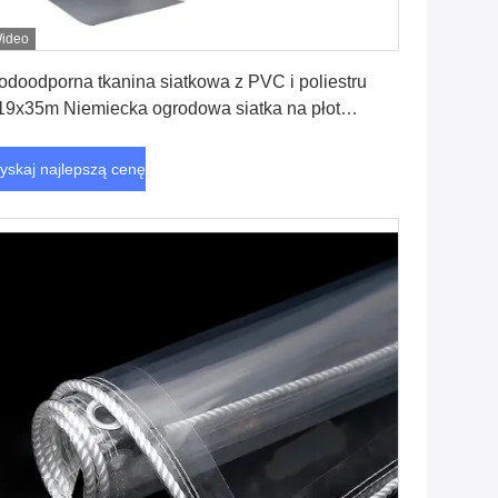
ideo
Uzyskaj najlepszą cenę
doodporna tkanina siatkowa z PVC i poliestru
19x35m Niemiecka ogrodowa siatka na płot
ywatności z klipsami mocującymi
yskaj najlepszą cenę