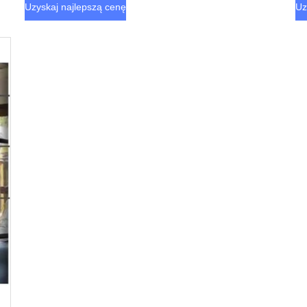
ze
Uzyskaj najlepszą cenę
Uz