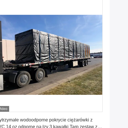
ideo
Uzyskaj najlepszą cenę
trzymałe wodoodporne pokrycie ciężarówki z
C 14 oz odporne na łzy 3 kawałki Tarp zestaw z 6