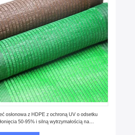
Uzyskaj najlepszą cenę
eć osłonowa z HDPE z ochroną UV o odsetku
łonięcia 50-95% i silną wytrzymałością na
zciąganie do ochrony przed słońcem i wiatrem na