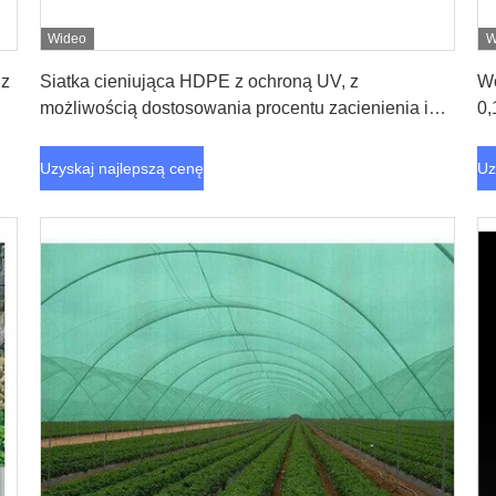
Wideo
W
Uzyskaj najlepszą cenę
 z
Siatka cieniująca HDPE z ochroną UV, z
Wo
możliwością dostosowania procentu zacienienia i
0,
wysoką wytrzymałością na rozciąganie do użytku
pr
zewnętrznego
Uzyskaj najlepszą cenę
Uz