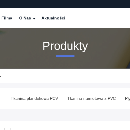
Filmy
O Nas
Aktualności
Produkty
y
V
Tkanina namiotowa z PVC
Płytki vinylowe PVC
Winylowe