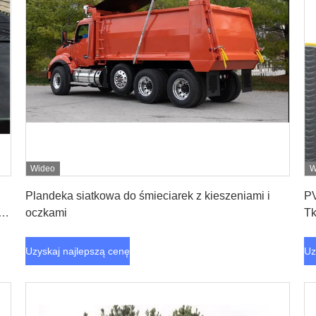
Wideo
W
Uzyskaj najlepszą cenę
Plandeka siatkowa do śmieciarek z kieszeniami i
PV
o
oczkami
Tk
Uzyskaj najlepszą cenę
Uz