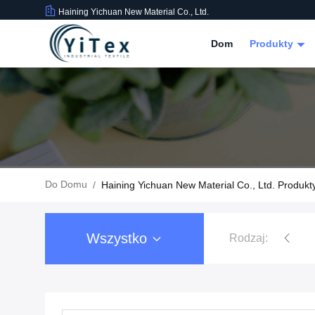
Haining Yichuan New Material Co., Ltd.
Dom
Produkty
Do Domu
/
Haining Yichuan New Material Co., Ltd. Produkt
Wszystko
Rodzaj:
Tkanina powlekana PCV
Tkanina plandekowa PC