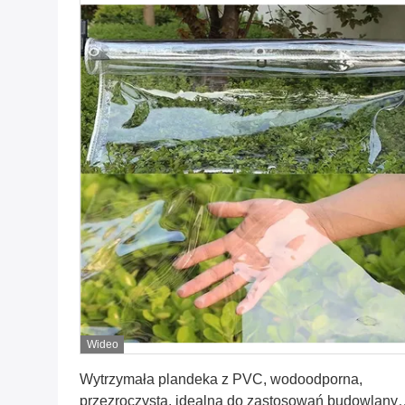
Wideo
Uzyskaj najlepszą cenę
Wytrzymała plandeka z PVC, wodoodporna,
przezroczysta, idealna do zastosowań budowlanyc