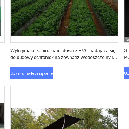
W
Uzyskaj najlepszą cenę
C
Wytrzymała tkanina namiotowa z PVC nadająca się
Su
do budowy schronisk na zewnątrz Wodoszczelny i
PC
odporny na promienie UV materiał dla długotrwałej
Pr
trwałości
Ze
Uzyskaj najlepszą cenę
Uz