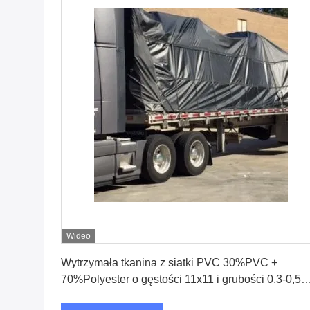
Wideo
Uzyskaj najlepszą cenę
Wytrzymała tkanina z siatki PVC 30%PVC +
70%Polyester o gęstości 11x11 i grubości 0,3-0,5
mm do użytku przemysłowego