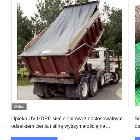
Wideo
Uzyskaj najlepszą cenę
Opieka UV HDPE sieć cieniowa z dostosowalnym
Si
odsetkiem cienia i silną wytrzymałością na
os
rozciąganie do użytku na zewnątrz
ro