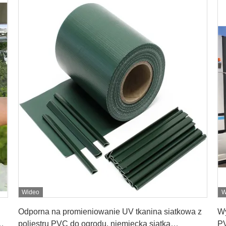
Wideo
W
Uzyskaj najlepszą cenę
Odporna na promieniowanie UV tkanina siatkowa z
Wy
h,
poliestru PVC do ogrodu, niemiecka siatka
PV