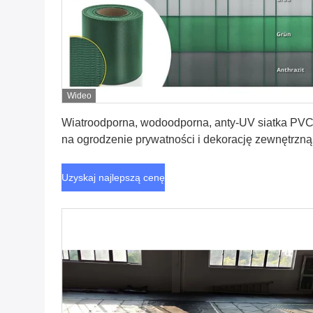
Wideo
Uzyskaj najlepszą cenę
Wiatroodporna, wodoodporna, anty-UV siatka PV
na ogrodzenie prywatności i dekorację zewnętrzną
Uzyskaj najlepszą cenę