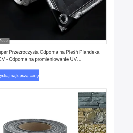
ideo
Uzyskaj najlepszą cenę
per Przezroczysta Odporna na Pleśń Plandeka
V - Odporna na promieniowanie UV
zezroczysta Plandeka PCV do Zastosowań
wnętrznych
yskaj najlepszą cenę