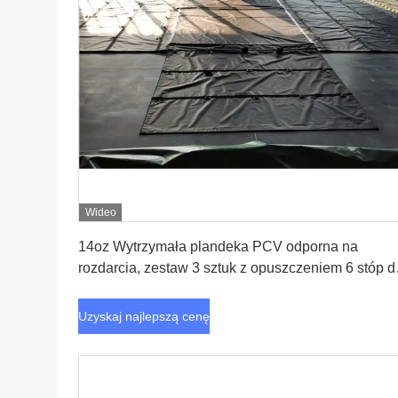
Wideo
Uzyskaj najlepszą cenę
14oz Wytrzymała plandeka PCV odporna na
rozdarcia, zestaw 3 sztuk z opuszczeniem 6 stóp d
zabezpieczenia i ochrony ładunku na przyczepie
płaskiej
Uzyskaj najlepszą cenę